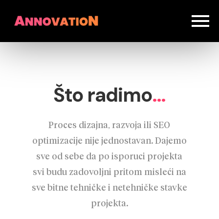
Što radimo
…
Proces dizajna, razvoja ili SEO
optimizacije nije jednostavan. Dajemo
sve od sebe da po isporuci projekta
svi budu zadovoljni pritom misleći na
sve bitne tehničke i netehničke stavke
projekta.