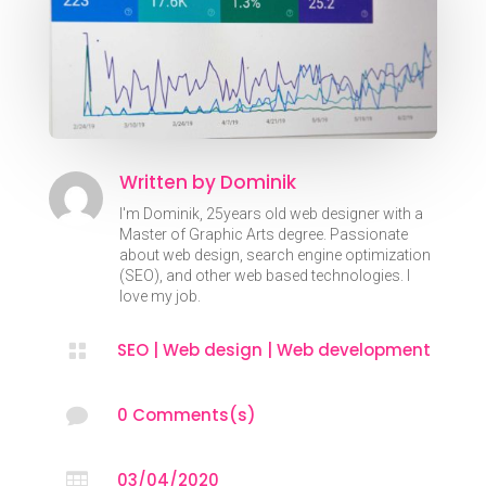
Written by
Dominik
I'm Dominik, 25years old web designer with a
Master of Graphic Arts degree. Passionate
about web design, search engine optimization
(SEO), and other web based technologies. I
love my job.
SEO
|
Web design
|
Web development

0 Comments(s)

03/04/2020
