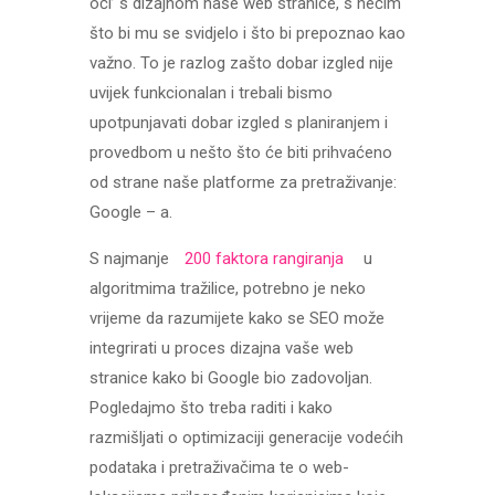
oči’ s dizajnom naše web stranice, s nečim
što bi mu se svidjelo i što bi prepoznao kao
važno. To je razlog zašto dobar izgled nije
uvijek funkcionalan i trebali bismo
upotpunjavati dobar izgled s planiranjem i
provedbom u nešto što će biti prihvaćeno
od strane naše platforme za pretraživanje:
Google – a.
S najmanje
200 faktora rangiranja
u
algoritmima tražilice, potrebno je neko
vrijeme da razumijete kako se SEO može
integrirati u proces dizajna vaše web
stranice kako bi Google bio zadovoljan.
Pogledajmo što treba raditi i kako
razmišljati o optimizaciji generacije vodećih
podataka i pretraživačima te o web-